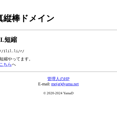
真縦棒ドメイン
RL短縮
//1lil.li/r/
L短縮やってます。
こちら
へ
管理人のHP
E-mail:
me(at)dyama.net
© 2020-2024 YamaD